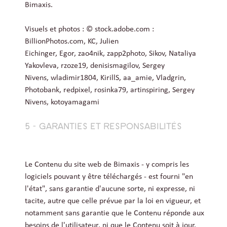
Bimaxis.
Visuels et photos : © stock.adobe.com :
BillionPhotos.com, KC, Julien
Eichinger, Egor, zao4nik, zapp2photo, Sikov, Nataliya
Yakovleva, rzoze19, denisismagilov, Sergey
Nivens, wladimir1804, KirillS, aa_amie, Vladgrin,
Photobank, redpixel, rosinka79, artinspiring, Sergey
Nivens, kotoyamagami
5 - GARANTIES ET RESPONSABILITÉS
Le Contenu du site web de Bimaxis - y compris les
logiciels pouvant y être téléchargés - est fourni "en
l'état", sans garantie d'aucune sorte, ni expresse, ni
tacite, autre que celle prévue par la loi en vigueur, et
notamment sans garantie que le Contenu réponde aux
besoins de l'utilisateur, ni que le Contenu soit à jour.