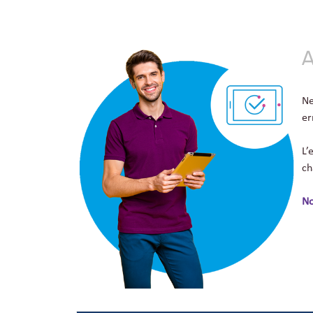
A
Ne
er
L’
ch
No